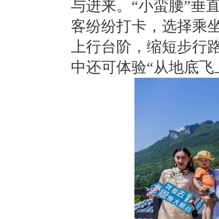
与进来。“小蛮腰”垂
客纷纷打卡，选择乘坐
上行台阶，缩短步行路
中还可体验“从地底飞