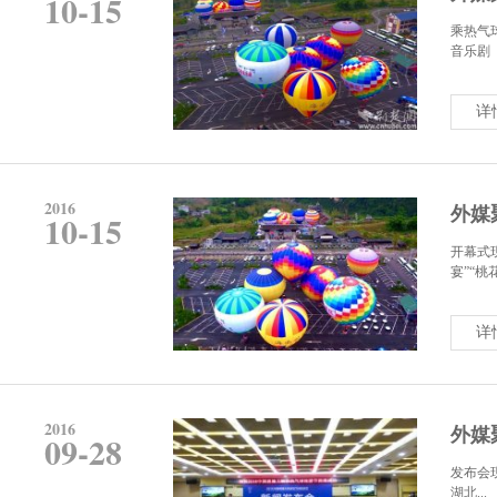
10-15
乘热气
音乐剧《
详
2016
外媒
10-15
开幕式
宴”“桃花
详
2016
外媒
09-28
发布会
湖北...