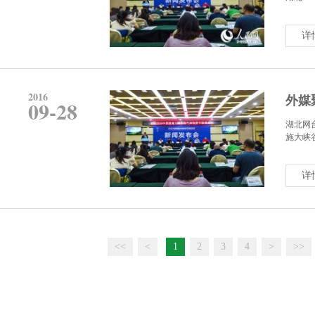
详
2016
外媒
09-28
湖北网
施大峡谷
详
<<
<
1
2
3
4
>
>>