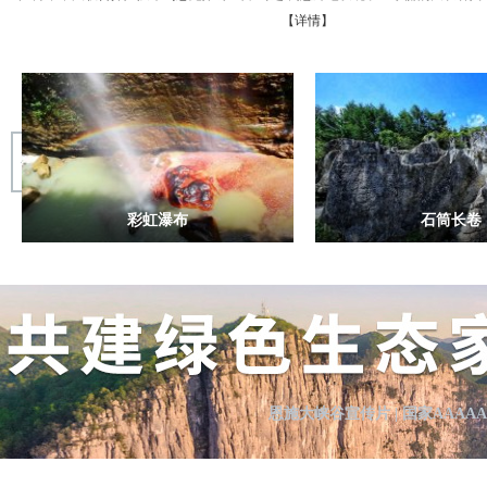
【详情】
彩虹瀑布
石筒长卷
彩虹瀑布
石筒长
崖壁上灰黑色三块巨型为瀑布数万年形成的
未发明纸张以前汉人记录历
钙华体，该瀑布是地缝中众多瀑布中第一个
家族则把文字刻存在平整
被阳光照射到的，每当...
简，面前的层层叠叠的
大楼门峰丛
小楼门峰
恩施大峡谷宣传片
|
国家AAAA
大楼门峰丛
小楼门峰