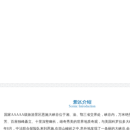
景区介绍
Scenic Introduction
国家AAAAA级旅游景区恩施大峡谷位于湘、渝、鄂三省交界处，峡谷内，万米绝
芳、百座独峰矗立、十里深壑幽长，雄奇秀美的世界地质奇观，与美国科罗拉多大峡
年8月，中法联合探险队来到恩施,在崇山峻岭之中,意外地发现了一条丽的大峡谷,命