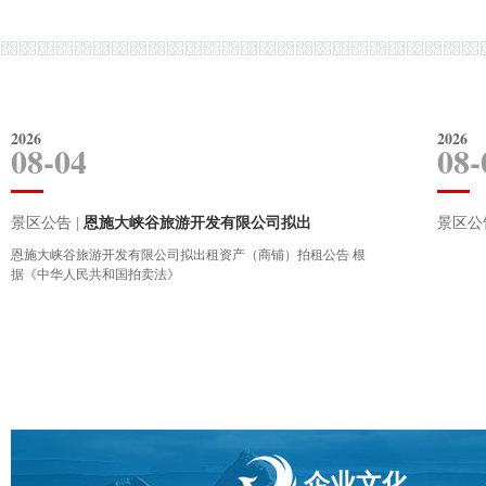
总体形态类似于张家界武陵源石英砂岩峰
大峡谷地区处大地构造单元
林，但其组成岩石为石灰岩。放眼望去，数
(I级)上扬子台中八面山台褶
十座石灰岩石峰石柱，嶙...
褶束(Ⅲ级)，..
七星寨绝壁
五彩黄龙瀑
七星寨绝壁
五彩黄龙
2026
2026
08-04
08-
为三叠系灰岩中发育的巨型柱状岩体群，兀
高60余米，顺一似教堂大
然直立于陡坡上，高耸林、，极为壮观。它
体飞流直下，故称为金钟瀑
景区公告 |
恩施大峡谷旅游开发有限公司拟出
景区公告
不同于峰林及石林，而...
清澈且在太阳下出现
玉女峰
祥云火炬
恩施大峡谷旅游开发有限公司拟出租资产（商铺）拍租公告 根
据《中华人民共和国拍卖法》
玉女峰
祥云火
这根独立的三叠系灰岩柱，高210米、根部
自然单体岩柱原本与大山为
直径约60米、下粗上细，上面好似一个背着
层理较薄、质地不纯，缷荷
背篓的土家妹子正...
岩块自然脱落，而逐
企业文化