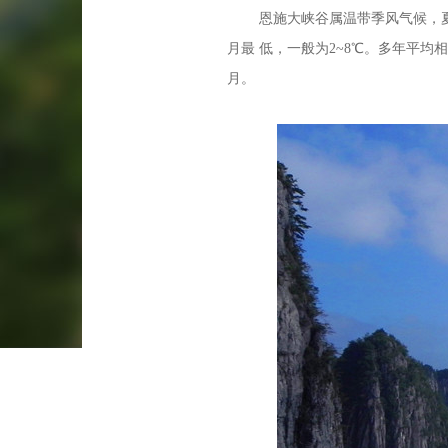
恩施大峡谷属温带季风气候，夏无酷
月最 低，一般为2~8℃。多年平均
月。