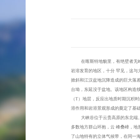
在喀斯特地貌里，有绝壁者无
岩溶发育的地区，十分 罕见，这
掀斜和江汉盆地沉降造成的巨大落
台坳，东延没于盆地。该地区构造线
（T）地层，反应出地质时期沉积时
溶作用和岩溶景观形成的奠定了基
大峡谷位于云贵高原的东北端。加
多数地方群山环抱，云 峰叠嶂，
了山地特有的立体气候带，在同一