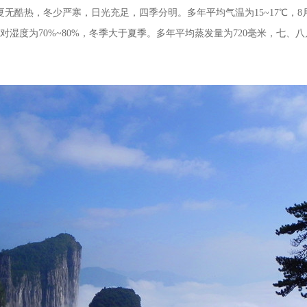
热，冬少严寒，日光充足，四季分明。多年平均气温为15~17℃，8月份气
相对湿度为70%~80%，冬季大于夏季。多年平均蒸发量为720毫米，七、