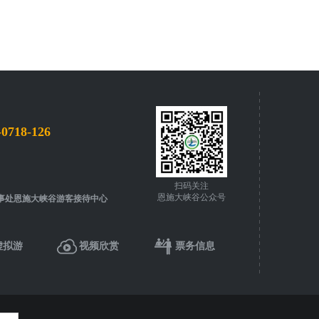
-0718-126
扫码关注
恩施大峡谷公众号
事处恩施大峡谷游客接待中心
虚拟游
视频欣赏
票务信息