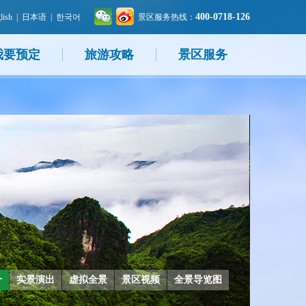
400-0718-126
lish
|
日本语
|
한국어
景区服务热线：
我要预定
旅游攻略
景区服务
介
实景演出
虚拟全景
景区视频
全景导览图