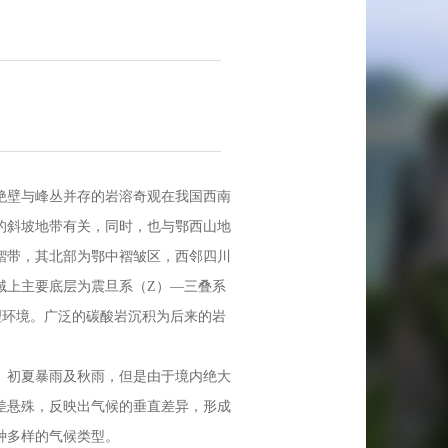
绝壁与峰丛并存的岩溶奇观在我国西南
的斜坡地带有关，同时，也与鄂西山地
褶带，其北部为鄂中褶皱区，西邻四川
域上主要底层为震旦系（Z）—三叠系
理环境。广泛的碳酸岩沉积为后来的岩
初夏暴雨及秋雨，但是由于境内绝大
差悬殊，反映出气候的垂直差异，形成
种多样的气候类型。