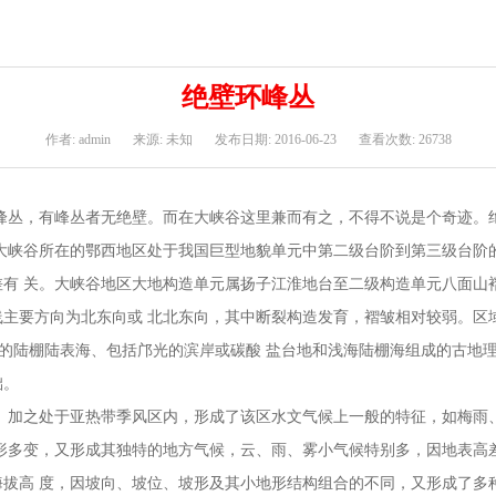
绝壁环峰丛
作者: admin
来源: 未知
发布日期: 2016-06-23
查看次数: 26738
峰丛，有峰丛者无绝壁。而在大峡谷这里兼而有之，不得不说是个奇迹。
与大峡谷所在的鄂西地区处于我国巨型地貌单元中第二级台阶到第三级台阶
差有 关。大峡谷地区大地构造单元属扬子江淮地台至二级构造单元八面山
主要方向为北东向或 北北东向，其中断裂构造发育，褶皱相对较弱。区
的陆棚陆表海、包括邝光的滨岸或碳酸 盐台地和浅海陆棚海组成的古地
础。
之处于亚热带季风区内，形成了该区水文气候上一般的特征，如梅雨、
地形多变，又形成其独特的地方气候，云、雨、雾小气候特别多，因地表高
海拔高 度，因坡向、坡位、坡形及其小地形结构组合的不同，又形成了多