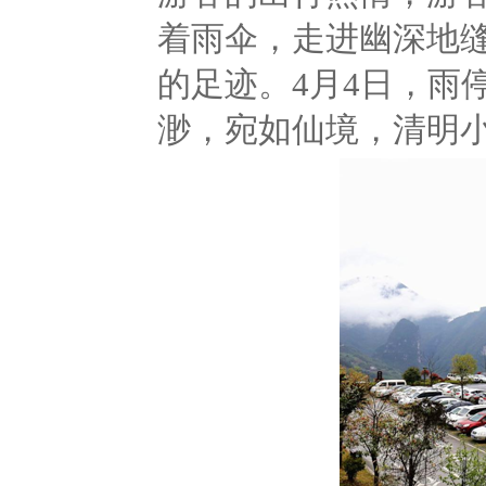
着雨伞，走进幽深地
的足迹。4月4日，雨
渺，宛如仙境，清明