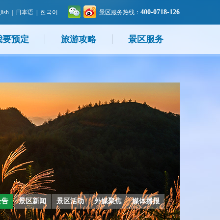
400-0718-126
lish
|
日本语
|
한국어
景区服务热线：
我要预定
旅游攻略
景区服务
公告
景区新闻
景区活动
外媒聚焦
媒体播报