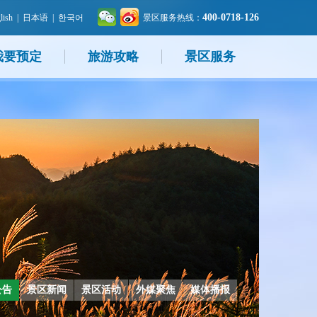
400-0718-126
lish
|
日本语
|
한국어
景区服务热线：
我要预定
旅游攻略
景区服务
公告
景区新闻
景区活动
外媒聚焦
媒体播报