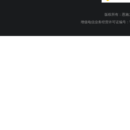
版权所有：恩施大峡谷旅游
增值电信业务经营许可证编号：鄂B1.B