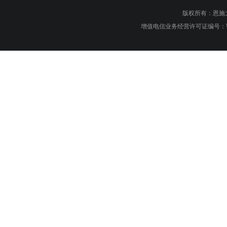
版权所有：恩施大峡谷旅游
增值电信业务经营许可证编号：鄂B1.B