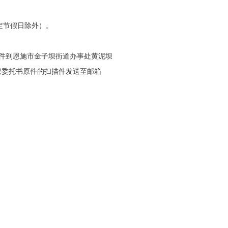
间，法定节假日除外）。
件
到恩施市金子坝街道办事处黄泥坝
权委托书原件的扫描件发送至邮箱