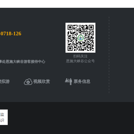
-0718-126
扫码关注
恩施大峡谷公众号
事处恩施大峡谷游客接待中心
虚拟游
视频欣赏
票务信息