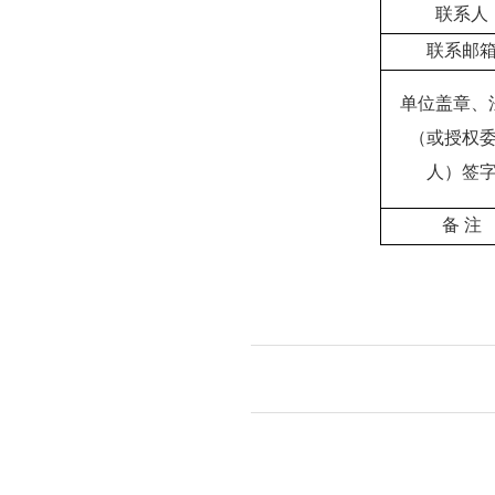
联系人
联系邮
单位盖章、
（或授权
人）签
备
注