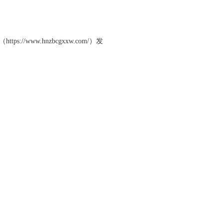
ps://www.hnzbcgxxw.com/）
发