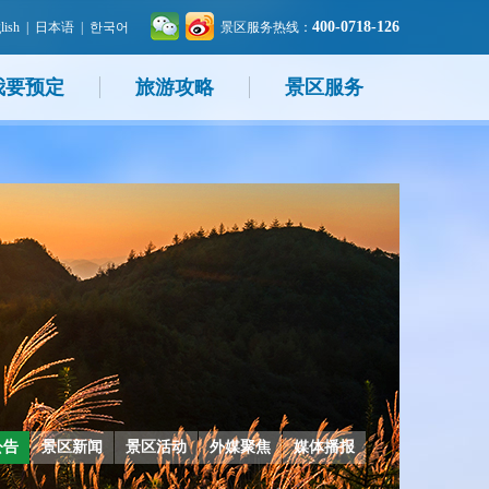
400-0718-126
lish
|
日本语
|
한국어
景区服务热线：
我要预定
旅游攻略
景区服务
公告
景区新闻
景区活动
外媒聚焦
媒体播报