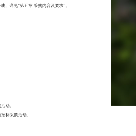
分成。
详见
“第
五
章
采购
内容及
要求
”。
购活动。
他招标采购活动。
。