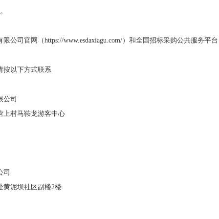
日。
有限公司官网（
https://www.esdaxiagu.com/）和全国招标采购公共服务平台（htt
请按以下方式联系
限公司
营上村马鞍龙游客中心
公司
处黄泥坝社区副楼
2楼