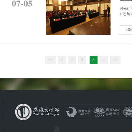
07-05
时光荏
在恩施
详
<<
<
1
2
3
>
>>