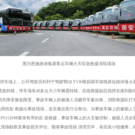
图为恩施旅游集团客运车辆火灾应急救援演练现场
停车场上，公司驾驶员刘列宁驾驶鄂QLY536模拟因车箱线路短路掉落
需紧急转移，停车场有40多台大小车辆需转移。应急救援副总指挥在接到
把损失降至最低限度。事故车辆上的被困人员砸开车窗自救，消防救援队打
员用担架 救援出事故现场，送至最近医疗点救治。当事故车辆上的被困人
约15分钟紧张有序的应 急救援，事故车辆上的火灾被控制，被困人员全
入现场勘察及事故损失评估。随着事故现场 清理完毕，各应急小组撤离，