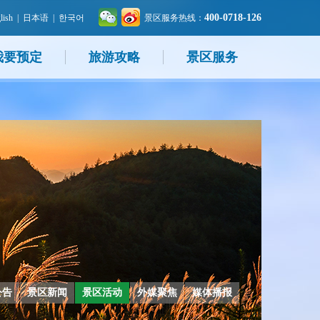
400-0718-126
lish
|
日本语
|
한국어
景区服务热线：
我要预定
旅游攻略
景区服务
公告
景区新闻
景区活动
外媒聚焦
媒体播报