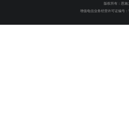
版权所有：恩施大峡谷旅游
增值电信业务经营许可证编号：鄂B1.B