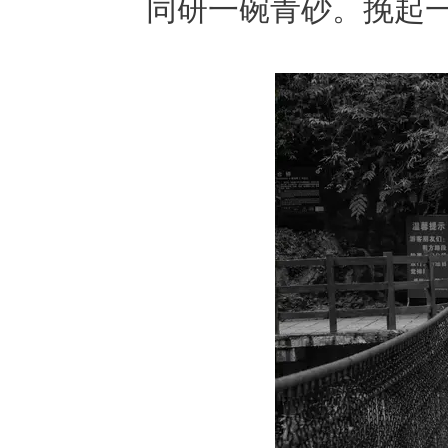
同研一碗青砂。挽起