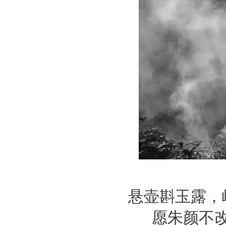
悬壶斟玉露，
愿朱颜不