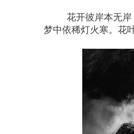
花开彼岸本无岸
梦中依稀灯火寒。花