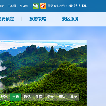
400-0718-126
lish
|
日本语
|
한국어
景区服务热线：
我要预定
旅游攻略
景区服务
线路
交通
游记
住宿
美食
周边
导游