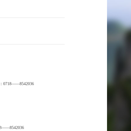
8——8542036
18——8542036