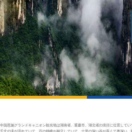
中国恩施グランドキャニオン観光地は湖南省、重慶市、湖北省の境目に位置してい
千丈の滝が流れていて、百の独峰が林立していて、十里の深い谷が長くて奥深い、