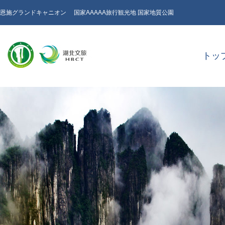
恩施グランドキャニオン 国家AAAAA旅行観光地 国家地質公園
トッ